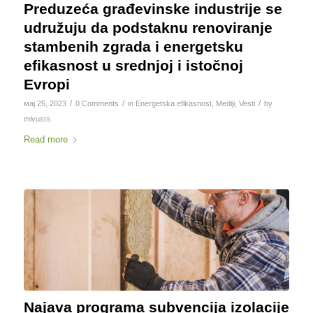
Preduzeća građevinske industrije se
udružuju da podstaknu renoviranje
stambenih zgrada i energetsku
efikasnost u srednjoj i istočnoj
Evropi
/
/
/
мај 25, 2023
0 Comments
in
Energetska efikasnost
,
Mediji
,
Vesti
by
mivusrs
Read more
Najava programa subvencija izolacije