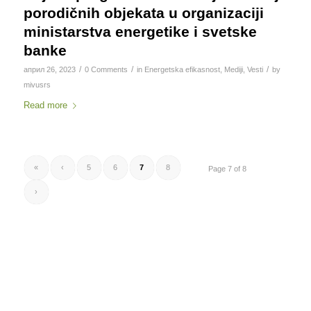
porodičnih objekata u organizaciji
ministarstva energetike i svetske
banke
/
/
/
април 26, 2023
0 Comments
in
Energetska efikasnost
,
Mediji
,
Vesti
by
mivusrs
Read more
«
‹
5
6
7
8
Page 7 of 8
›