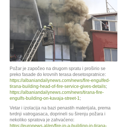
Požar je započeo na drugom spratu i proširio se
preko fasade do krovnih terasa desetospratnice:
https://albaniandailynews.com/news/fire-engulfed-
tirana-building-head-of-fire-service-gives-details
;
https://albaniandailynews.com/news/tirana-fire-
engulfs-building-on-kavaja-street-1
;
Vetar i izolacija na bazi penastih materijala, prema
tvrdnji vatrogasaca, doprineli su širenju požara i
nekoliko spratova je zahvaćeno:
https://euronews.al/en/fire-in-a-building-in-tirana-