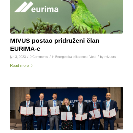
MIVUS postao pridruženi član
EURIMA-e
/
/
/
јул 3, 2023
0 Comments
in
Energetska efikasnost
,
Vesti
by
mivusrs
Read more