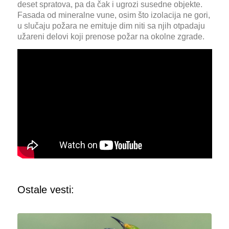
deset spratova, pa da čak i ugrozi susedne objekte.
Fasada od mineralne vune, osim što izolacija ne gori,
u slučaju požara ne emituje dim niti sa njih otpadaju
užareni delovi koji prenose požar na okolne zgrade.
Ostale vesti: