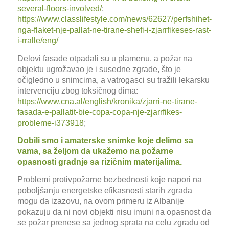
several-floors-involved/
;
https://www.classlifestyle.com/news/62627/perfshihet-
nga-flaket-nje-pallat-ne-tirane-shefi-i-zjarrfikeses-rast-
i-rralle/eng/
Delovi fasade otpadali su u plamenu, a požar na
objektu ugrožavao je i susedne zgrade, što je
očigledno u snimcima, a vatrogasci su tražili lekarsku
intervenciju zbog toksičnog dima:
https://www.cna.al/english/kronika/zjarri-ne-tirane-
fasada-e-pallatit-bie-copa-copa-nje-zjarrfikes-
probleme-i373918
;
Dobili smo i amaterske snimke koje delimo sa
vama, sa željom da ukažemo na požarne
opasnosti gradnje sa rizičnim materijalima.
Problemi protivpožarne bezbednosti koje napori na
poboljšanju energetske efikasnosti starih zgrada
mogu da izazovu, na ovom primeru iz Albanije
pokazuju da ni novi objekti nisu imuni na opasnost da
se požar prenese sa jednog sprata na celu zgradu od