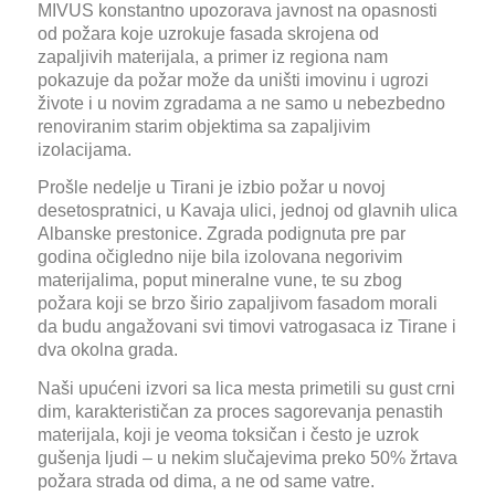
MIVUS konstantno upozorava javnost na opasnosti
od požara koje uzrokuje fasada skrojena od
zapaljivih materijala, a primer iz regiona nam
pokazuje da požar može da uništi imovinu i ugrozi
živote i u novim zgradama a ne samo u nebezbedno
renoviranim starim objektima sa zapaljivim
izolacijama.
Prošle nedelje u Tirani je izbio požar u novoj
desetospratnici, u Kavaja ulici, jednoj od glavnih ulica
Albanske prestonice. Zgrada podignuta pre par
godina očigledno nije bila izolovana negorivim
materijalima, poput mineralne vune, te su zbog
požara koji se brzo širio zapaljivom fasadom morali
da budu angažovani svi timovi vatrogasaca iz Tirane i
dva okolna grada.
Naši upućeni izvori sa lica mesta primetili su gust crni
dim, karakterističan za proces sagorevanja penastih
materijala, koji je veoma toksičan i često je uzrok
gušenja ljudi – u nekim slučajevima preko 50% žrtava
požara strada od dima, a ne od same vatre.