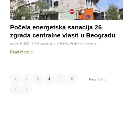
Počela energetska sanacija 26
zgrada centralne vlasti u Beogradu
/
/
/
април 9, 2024
0 Comments
in
Mediji
,
Vesti
by
mivusrs
Read more
‹
1
2
3
4
5
Page 3 of 8
›
»