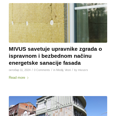
MIVUS savetuje upravnike zgrada o
ispravnom i bezbednom načinu
energetske sanacije fasada
/
/
/
октобар 11, 2024
0 Comments
in
Mediji
,
Vesti
by
mivusrs
Read more