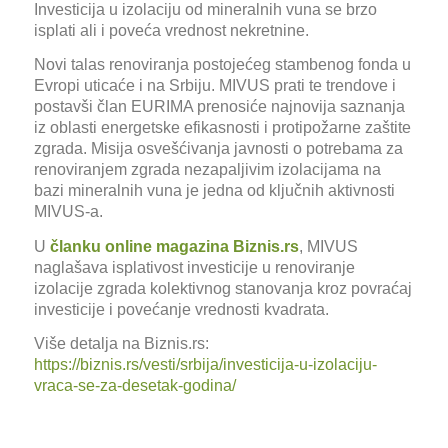
Investicija u izolaciju od mineralnih vuna se brzo
isplati ali i poveća vrednost nekretnine.
Novi talas renoviranja postojećeg stambenog fonda u
Evropi uticaće i na Srbiju. MIVUS prati te trendove i
postavši član EURIMA prenosiće
najnovija saznanja
iz oblasti energetske efikasnosti i protipožarne
zaštite
zgrada. Misija osvešćivanja javnosti o potrebama za
renoviranjem zgrada nezapaljivim izolacijama na
bazi mineralnih vuna je
jedna od ključnih aktivnosti
MIVUS-a.
U
članku online magazina
Biznis.rs
, MIVUS
naglašava isplativost investicije u renoviranje
izolacije zgrada kolektivnog stanovanja kroz povraćaj
investicije i povećanje vrednosti kvadrata.
Više detalja na Biznis.rs:
https://biznis.rs/vesti/srbija/investicija-u-izolaciju-
vraca-se-za-desetak-godina/