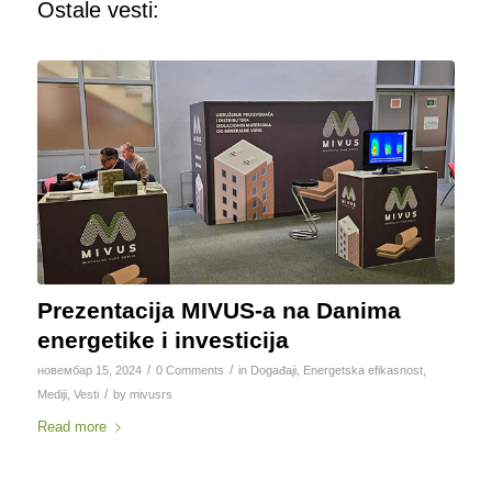
Ostale vesti:
Prezentacija MIVUS-a na Danima
energetike i investicija
/
/
новембар 15, 2024
0 Comments
in
Događaji
,
Energetska efikasnost
,
/
Mediji
,
Vesti
by
mivusrs
Read more