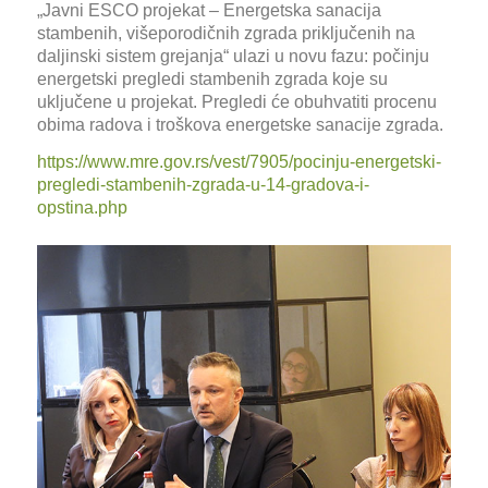
„Javni ESCO projekat – Energetska sanacija
stambenih, višeporodičnih zgrada priključenih na
daljinski sistem grejanja“ ulazi u novu fazu: počinju
energetski pregledi stambenih zgrada koje su
uključene u projekat. Pregledi će obuhvatiti procenu
obima radova i troškova energetske sanacije zgrada.
https://www.mre.gov.rs/vest/7905/pocinju-energetski-
pregledi-stambenih-zgrada-u-14-gradova-i-
opstina.php