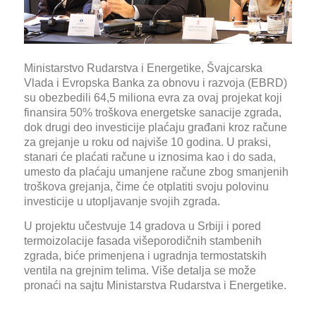
Ministarstvo Rudarstva i Energetike, Švajcarska
Vlada i Evropska Banka za obnovu i razvoja (EBRD)
su obezbedili 64,5 miliona evra za ovaj projekat koji
finansira 50% troškova energetske sanacije zgrada,
dok drugi deo investicije plaćaju građani kroz račune
za grejanje u roku od najviše 10 godina. U praksi,
stanari će plaćati račune u iznosima kao i do sada,
umesto da plaćaju umanjene račune zbog smanjenih
troškova grejanja, čime će otplatiti svoju polovinu
investicije u utopljavanje svojih zgrada.
U projektu učestvuje 14 gradova u Srbiji i pored
termoizolacije fasada višeporodičnih stambenih
zgrada, biće primenjena i ugradnja termostatskih
ventila na grejnim telima. Više detalja se može
pronaći na sajtu Ministarstva Rudarstva i Energetike.