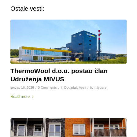
Ostale vesti:
ThermoWool d.o.o. postao član
Udruženja MIVUS
/
/
/
јануар 16, 2026
0 Comments
in
Događaji
,
Vesti
by
mivusrs
Read more