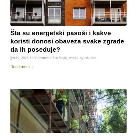
Šta su energetski pasoši i kakve
koristi donosi obaveza svake zgrade
da ih poseduje?
/
/
/
јул 14, 2025
0 Comments
in
Mediji
,
Vesti
by
mivusrs
Read more